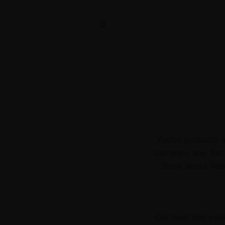
You’ve probably a
can enjoy any. But
book about Robi
Our boat ride pac