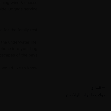
ening wine & cheese
side luggage service.
e for the family rest!
the underwater life.
 phone into your bag
dscapes of the bays!
u would like to know.
السابق
جولات طائرات الهليكوبتر